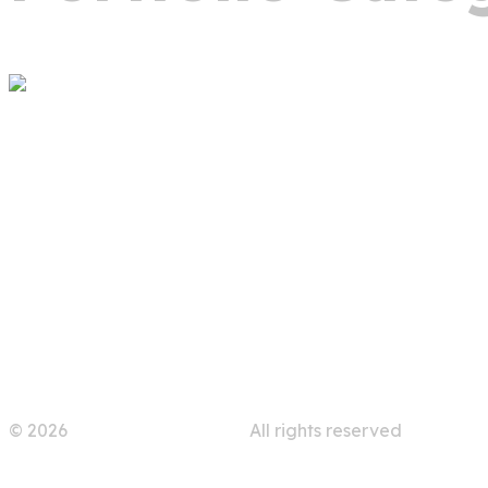
Anasayfa
Hakkımızda
Ürünler
Blog
İletişim
© 2026
Kog Creative Studio.
All rights reserved