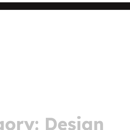
gory:
Design